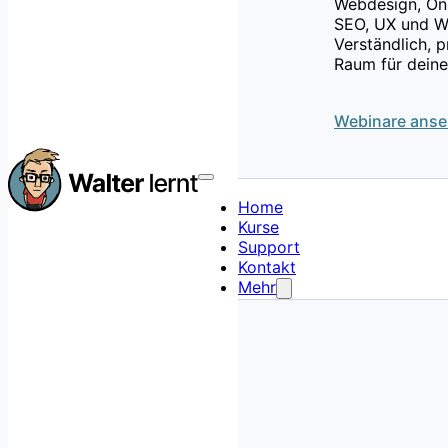
Webdesign, Onl
SEO, UX und W
Verständlich, 
Raum für deine
Webinare ans
Home
Kurse
Support
Kontakt
Mehr