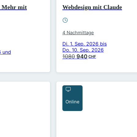
. Mehr mit
Webdesign mit Claude
4 Nachmittage
Di. 1. Sep. 2026 bis
Do. 10. Sep. 2026
6 und
Ursprünglicher
Aktueller
1080
940
CHF
Preis
Preis
war:
ist:
1080CHF
940CHF.
Online