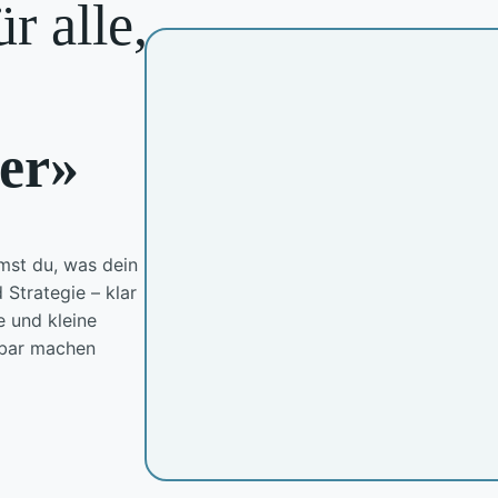
r alle,
ber»
mst du, was dein
 Strategie – klar
e und kleine
tbar machen